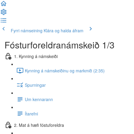
Fyrri námseining
Klára og halda áfram
Fósturforeldranámskeið 1/3
1. Kynning á námskeiði
Kynning á námskeiðinu og markmið (2:35)
Spurningar
Um kennarann
Ítarefni
2. Mat á hæfi fóstuforeldra