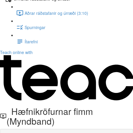
Aðrar ráðstafanir og úrræði (3:10)
Spurningar
Ítarefni
Teach online with
Hæfnikröfurnar fimm
(Myndband)