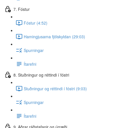
7. Fóstur
Fóstur (4:52)
Hamingjusama fjölskyldan (29:03)
Spurningar
Ítarefni
8. Stuðningur og réttindi í fóstri
Stuðningur og réttindi í fóstri (9:03)
Spurningar
Ítarefni
9. Aðrar ráðstafanir og úrræði