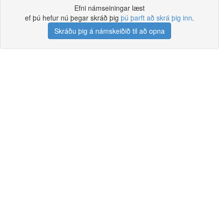
Efni námseiningar læst
ef þú hefur nú þegar skráð þig
þú þarft að skrá þig inn
.
Skráðu þig á námskeiðið til að opna