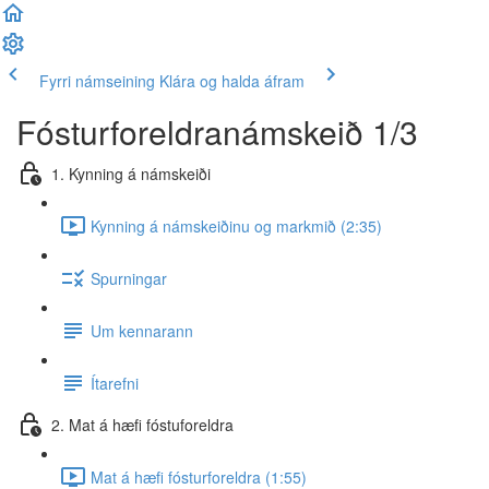
Fyrri námseining
Klára og halda áfram
Fósturforeldranámskeið 1/3
1. Kynning á námskeiði
Kynning á námskeiðinu og markmið (2:35)
Spurningar
Um kennarann
Ítarefni
2. Mat á hæfi fóstuforeldra
Mat á hæfi fósturforeldra (1:55)