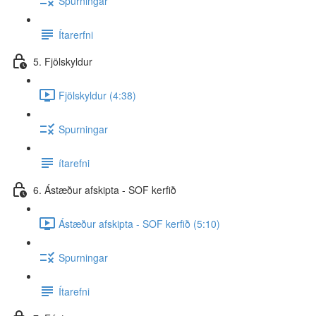
Spurningar
Ítarerfni
5. Fjölskyldur
Fjölskyldur (4:38)
Spurningar
ítarefni
6. Ástæður afskipta - SOF kerfið
Ástæður afskipta - SOF kerfið (5:10)
Spurningar
Ítarefni