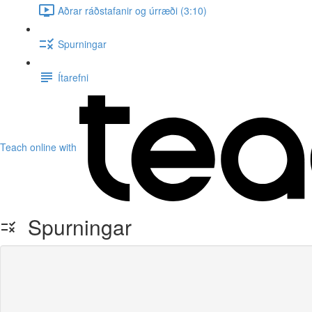
Aðrar ráðstafanir og úrræði (3:10)
Spurningar
Ítarefni
Teach online with
Spurningar