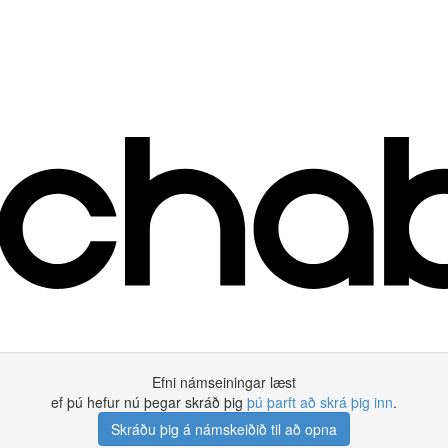
Efni námseiningar læst
ef þú hefur nú þegar skráð þig
þú þarft að skrá þig inn
.
Skráðu þig á námskeiðið til að opna