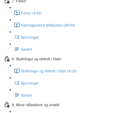
7. Fóstur
Fóstur (4:52)
Hamingjusama fjölskyldan (29:03)
Spurningar
Ítarefni
8. Stuðningur og réttindi í fóstri
Stuðningur og réttindi í fóstri (9:03)
Spurningar
Ítarefni
9. Aðrar ráðstafanir og úrræði