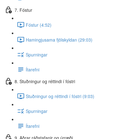
7. Fóstur
Fóstur (4:52)
Hamingjusama fjölskyldan (29:03)
Spurningar
Ítarefni
8. Stuðningur og réttindi í fóstri
Stuðningur og réttindi í fóstri (9:03)
Spurningar
Ítarefni
9. Aðrar ráðstafanir og úrræði