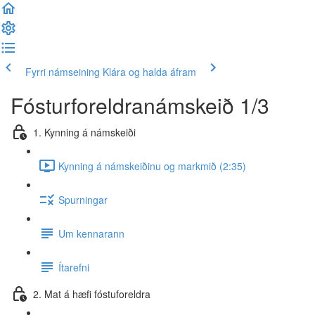
Fyrri námseining
Klára og halda áfram
Fósturforeldranámskeið 1/3
1. Kynning á námskeiði
Kynning á námskeiðinu og markmið (2:35)
Spurningar
Um kennarann
Ítarefni
2. Mat á hæfi fóstuforeldra