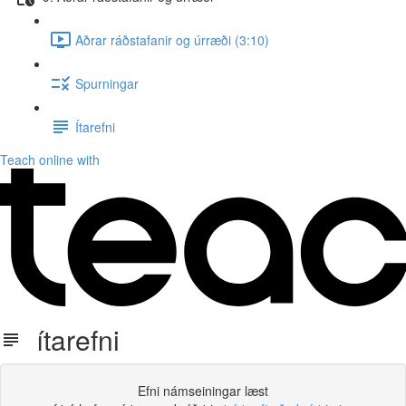
Aðrar ráðstafanir og úrræði (3:10)
Spurningar
Ítarefni
Teach online with
ítarefni
Efni námseiningar læst