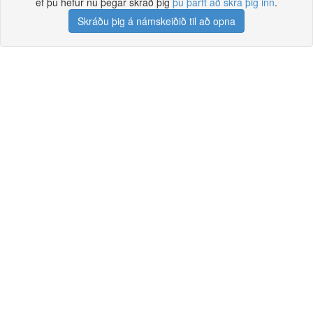
ef þú hefur nú þegar skráð þig
þú þarft að skrá þig inn
.
Skráðu þig á námskeiðið til að opna