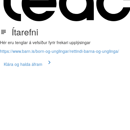
Ítarefni
Hér eru tenglar á vefsíður fyrir frekari upplýsingar
https://www.barn.is/born-og-unglingar/rettindi-barna-og-unglinga/
Klára og halda áfram