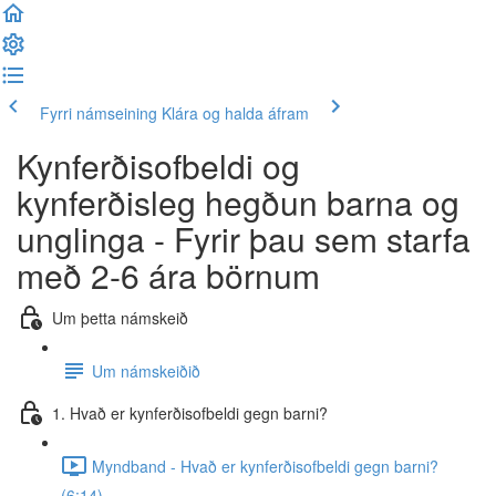
Fyrri námseining
Klára og halda áfram
Kynferðisofbeldi og
kynferðisleg hegðun barna og
unglinga - Fyrir þau sem starfa
með 2-6 ára börnum
Um þetta námskeið
Um námskeiðið
1. Hvað er kynferðisofbeldi gegn barni?
Myndband - Hvað er kynferðisofbeldi gegn barni?
(6:14)